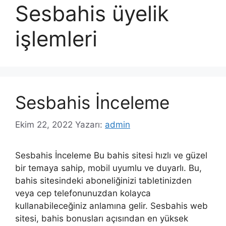
Sesbahis üyelik
işlemleri
Sesbahis İnceleme
Ekim 22, 2022
Yazarı:
admin
Sesbahis İnceleme Bu bahis sitesi hızlı ve güzel
bir temaya sahip, mobil uyumlu ve duyarlı. Bu,
bahis sitesindeki aboneliğinizi tabletinizden
veya cep telefonunuzdan kolayca
kullanabileceğiniz anlamına gelir. Sesbahis web
sitesi, bahis bonusları açısından en yüksek