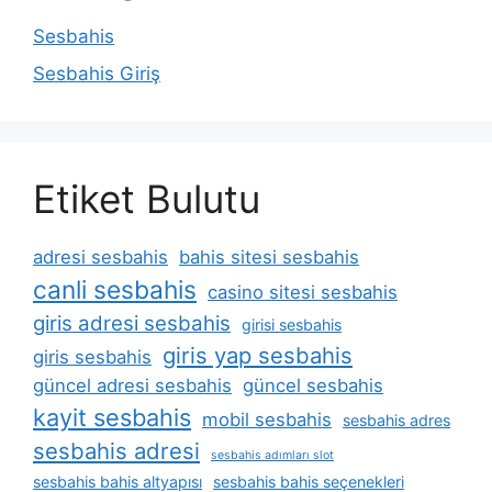
Sesbahis
Sesbahis Giriş
Etiket Bulutu
adresi sesbahis
bahis sitesi sesbahis
canli sesbahis
casino sitesi sesbahis
giris adresi sesbahis
girisi sesbahis
giris yap sesbahis
giris sesbahis
güncel adresi sesbahis
güncel sesbahis
kayit sesbahis
mobil sesbahis
sesbahis adres
sesbahis adresi
sesbahis adımları slot
sesbahis bahis altyapısı
sesbahis bahis seçenekleri