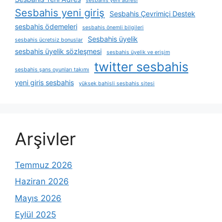
sesbahis yeni adresi
Sesbahis yeni giriş
Sesbahis Çevrimiçi Destek
sesbahis ödemeleri
sesbahis önemli bilgileri
Sesbahis üyelik
sesbahis ücretsiz bonuslar
sesbahis üyelik sözleşmesi
sesbahis üyelik ve erişim
twitter sesbahis
sesbahis şans oyunları takımı
yeni giris sesbahis
yüksek bahisli sesbahis sitesi
Arşivler
Temmuz 2026
Haziran 2026
Mayıs 2026
Eylül 2025