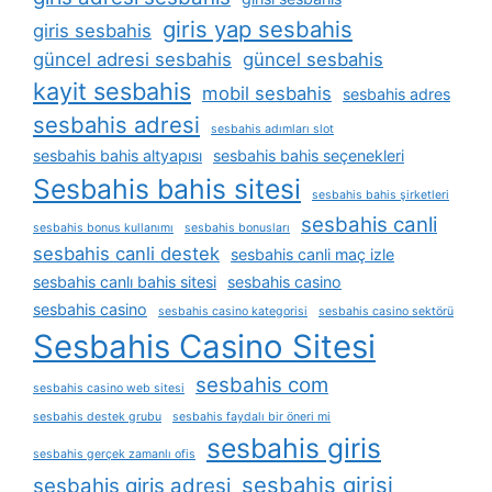
giris yap sesbahis
giris sesbahis
güncel adresi sesbahis
güncel sesbahis
kayit sesbahis
mobil sesbahis
sesbahis adres
sesbahis adresi
sesbahis adımları slot
sesbahis bahis altyapısı
sesbahis bahis seçenekleri
Sesbahis bahis sitesi
sesbahis bahis şirketleri
sesbahis canli
sesbahis bonus kullanımı
sesbahis bonusları
sesbahis canli destek
sesbahis canli maç izle
sesbahis canlı bahis sitesi
sesbahis casino
sesbahis casino
sesbahis casino kategorisi
sesbahis casino sektörü
Sesbahis Casino Sitesi
sesbahis com
sesbahis casino web sitesi
sesbahis destek grubu
sesbahis faydalı bir öneri mi
sesbahis giris
sesbahis gerçek zamanlı ofis
sesbahis girisi
sesbahis giris adresi