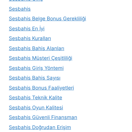
Sesbahis
Sesbahis Belge Bonus Gerekliliği
Sesbahis En İyi
Sesbahis Kuralları
Sesbahis Bahis Alanları
Sesbahis Müşteri Çeşitliliği
Sesbahis Giriş Yöntemi
Sesbahis Bahis Sayısı
Sesbahis Bonus Faaliyetleri
Sesbahis Teknik Kalite
Sesbahis Oyun Kalitesi
Sesbahis Güvenli Finansman
Sesbahis Doğrudan Erişim