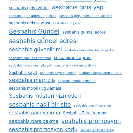
sesbahis giris yap
sesbahis giris twitter
sesbahis giriş adresi değişiklik
sesbahis giriş i̇şlemi futbol sistemi
sesbahis giriş sayfası
sesbahis giriş web
Sesbahis Güncel
sesbahis güncel adres
sesbahis güncel adresi
sesbahis güvenlir mi
sesbahis hakkında destek grubu
sesbahis instagram
sesbahis hakkında yorumlar
sesbahis i̇ncelemesi şikayeti
sesbahis kaydı güvenilir mi
Sesbahis kayıt
sesbahis kayıt i̇şlemleri
sesbahis kupon oranları arttı
sesbahis maç izle
sesbahis mobil hizmetler
sesbahis mobil uygulaması
Sesbahis müşteri hizmetleri
sesbahis nasil bir site
sesbahis oyun i̇ncelemesi
sesbahis para yatirma
Sesbahis Para Yatırma
sesbahis promosyon
sesbahis para çekme
sesbahis promosyon kodu
sesbahis sanal sistem