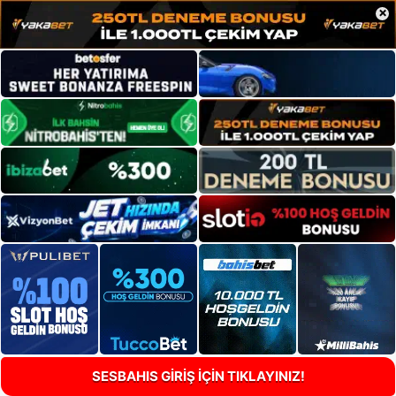
×
SESBAHIS GİRİŞ İÇİN TIKLAYINIZ!