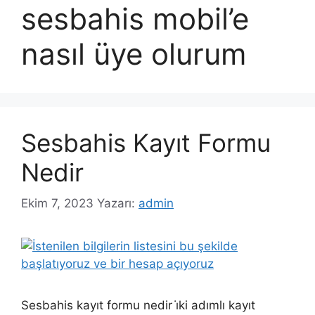
sesbahis mobil’e
nasıl üye olurum
Sesbahis Kayıt Formu
Nedir
Ekim 7, 2023
Yazarı:
admin
Sesbahis kayıt formu nedir i̇ki adımlı kayıt