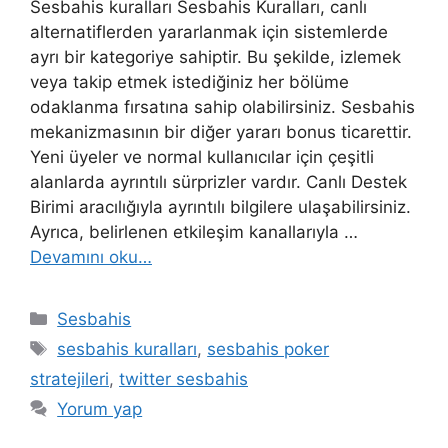
Sesbahis kuralları Sesbahis Kuralları, canlı
alternatiflerden yararlanmak için sistemlerde
ayrı bir kategoriye sahiptir. Bu şekilde, izlemek
veya takip etmek istediğiniz her bölüme
odaklanma fırsatına sahip olabilirsiniz. Sesbahis
mekanizmasının bir diğer yararı bonus ticarettir.
Yeni üyeler ve normal kullanıcılar için çeşitli
alanlarda ayrıntılı sürprizler vardır. Canlı Destek
Birimi aracılığıyla ayrıntılı bilgilere ulaşabilirsiniz.
Ayrıca, belirlenen etkileşim kanallarıyla …
Devamını oku…
Kategoriler
Sesbahis
Etiketler
sesbahis kuralları
,
sesbahis poker
stratejileri
,
twitter sesbahis
Yorum yap