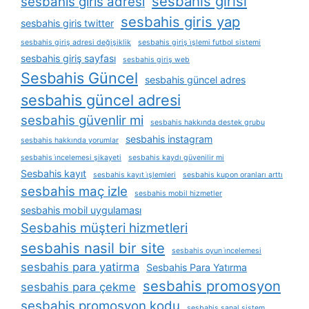
sesbahis girisi
sesbahis giris adresi
sesbahis giris yap
sesbahis giris twitter
sesbahis giriş adresi değişiklik
sesbahis giriş i̇şlemi futbol sistemi
sesbahis giriş sayfası
sesbahis giriş web
Sesbahis Güncel
sesbahis güncel adres
sesbahis güncel adresi
sesbahis güvenlir mi
sesbahis hakkında destek grubu
sesbahis instagram
sesbahis hakkında yorumlar
sesbahis i̇ncelemesi şikayeti
sesbahis kaydı güvenilir mi
Sesbahis kayıt
sesbahis kayıt i̇şlemleri
sesbahis kupon oranları arttı
sesbahis maç izle
sesbahis mobil hizmetler
sesbahis mobil uygulaması
Sesbahis müşteri hizmetleri
sesbahis nasil bir site
sesbahis oyun i̇ncelemesi
sesbahis para yatirma
Sesbahis Para Yatırma
sesbahis promosyon
sesbahis para çekme
sesbahis promosyon kodu
sesbahis sanal sistem