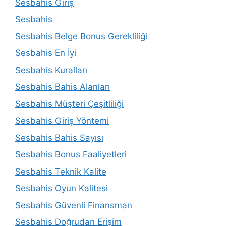
Sesbahis Giriş
Sesbahis
Sesbahis Belge Bonus Gerekliliği
Sesbahis En İyi
Sesbahis Kuralları
Sesbahis Bahis Alanları
Sesbahis Müşteri Çeşitliliği
Sesbahis Giriş Yöntemi
Sesbahis Bahis Sayısı
Sesbahis Bonus Faaliyetleri
Sesbahis Teknik Kalite
Sesbahis Oyun Kalitesi
Sesbahis Güvenli Finansman
Sesbahis Doğrudan Erişim