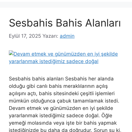
Sesbahis Bahis Alanları
Eylül 17, 2025
Yazarı:
admin
Sesbahis bahis alanları Sesbahis her alanda
olduğu gibi canlı bahis meraklılarının açılış
açılışını açtı, bahis sitesindeki çeşitli işlemleri
mümkün olduğunca çabuk tamamlamak istedi.
Devam etmek ve günümüzden en iyi şekilde
yararlanmak istediğimiz sadece doğal. Öğle
yemeği molasında veya işte bir bahis yapmak
istediğinizde bu daha da doğrudur. Sorun şu ki,