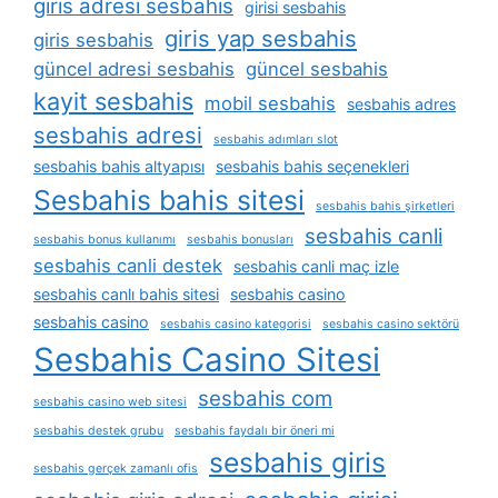
giris adresi sesbahis
girisi sesbahis
giris yap sesbahis
giris sesbahis
güncel adresi sesbahis
güncel sesbahis
kayit sesbahis
mobil sesbahis
sesbahis adres
sesbahis adresi
sesbahis adımları slot
sesbahis bahis altyapısı
sesbahis bahis seçenekleri
Sesbahis bahis sitesi
sesbahis bahis şirketleri
sesbahis canli
sesbahis bonus kullanımı
sesbahis bonusları
sesbahis canli destek
sesbahis canli maç izle
sesbahis canlı bahis sitesi
sesbahis casino
sesbahis casino
sesbahis casino kategorisi
sesbahis casino sektörü
Sesbahis Casino Sitesi
sesbahis com
sesbahis casino web sitesi
sesbahis destek grubu
sesbahis faydalı bir öneri mi
sesbahis giris
sesbahis gerçek zamanlı ofis