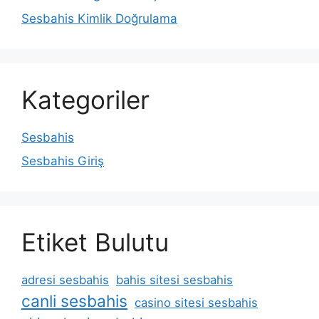
Sesbahis Kimlik Doğrulama
Kategoriler
Sesbahis
Sesbahis Giriş
Etiket Bulutu
adresi sesbahis
bahis sitesi sesbahis
canli sesbahis
casino sitesi sesbahis