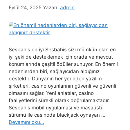
Eylül 24, 2025
Yazarı:
admin
Sesbahis en iyi Sesbahis sizi mümkün olan en
iyi şekilde desteklemek için orada ve mevcut
konumlarında çeşitli ödüller sunuyor. En önemli
nedenlerden biri, sağlayıcıdan aldığınız
destektir. Dünyanın her yerinden yazılım
şirketleri, casino oyunlarının güvenli ve güvenli
olmasını sağlar. Yeni anlatılar, casino
faaliyetlerini sürekli olarak doğrulamaktadır.
Sesbahis mobil uygulaması ve masaüstü
sürümü ile casinoda blackjack oynayan …
Devamını oku…