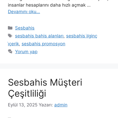
insanlar hesaplarını daha hızlı açmak …
Devamını oku…
Kategoriler
Sesbahis
Etiketler
sesbahis bahis alanları
,
sesbahis i̇lginç
i̇çerik
,
sesbahis promosyon
Yorum yap
Sesbahis Müşteri
Çeşitliliği
Eylül 13, 2025
Yazarı:
admin