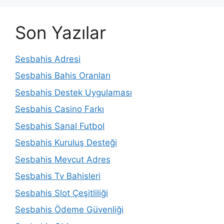
Son Yazılar
Sesbahis Adresi
Sesbahis Bahis Oranları
Sesbahis Destek Uygulaması
Sesbahis Casino Farkı
Sesbahis Sanal Futbol
Sesbahis Kuruluş Desteği
Sesbahis Mevcut Adres
Sesbahis Tv Bahisleri
Sesbahis Slot Çeşitliliği
Sesbahis Ödeme Güvenliği