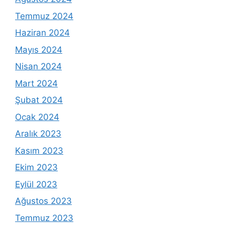
Temmuz 2024
Haziran 2024
Mayıs 2024
Nisan 2024
Mart 2024
Şubat 2024
Ocak 2024
Aralık 2023
Kasım 2023
Ekim 2023
Eylül 2023
Ağustos 2023
Temmuz 2023