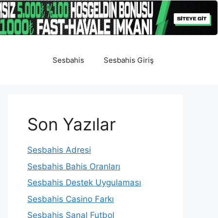
Sesbahis
Sesbahis Giriş
Son Yazılar
Sesbahis Adresi
Sesbahis Bahis Oranları
Sesbahis Destek Uygulaması
Sesbahis Casino Farkı
Sesbahis Sanal Futbol