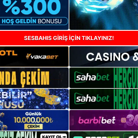
SESBAHIS GİRİŞ İÇİN TIKLAYINIZ!