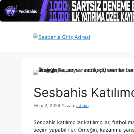
İçeriğe
atla
Sesbahis Katılımc
Ekim 2, 2024
Yazarı:
admin
Sesbahis katılımcılar katılımcılar, futbol 
seçim yapabilirler. Örneğin, kazanma şansı,