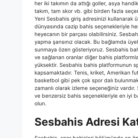
her iki takımın da attığı goller, asya handi
takım, tam skor vb. gibi birden fazla seçe
Yeni Sesbahis giriş adresinizi kullanarak ü
dünyasında cazip bahis seçenekleriyle her 
heyecanın bir parçası olabilirsiniz. Sesbahi
yapma şansınız olacak. Bu bağlamda üyeler
sunmaya özen gösteriyoruz. Sesbahis bahis
ve sağlanan oranlar diğer bahis platform
yüksektir. Sesbahis bahis platformunun spor
kapsamaktadır. Tenis, kriket, Amerikan futbo
basketbol gibi pek çok spor dalı bulunma
zamanlı olarak izleme seçeneğiniz vardır.
ve benzersiz bahis seçenekleriyle en iy
olun.
Sesbahis Adresi Kat