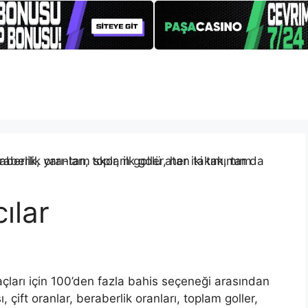
ılar
maçları için 100’den fazla bahis seçeneği arasından
 çift oranlar, beraberlik oranları, toplam goller,