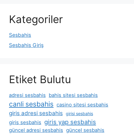
Kategoriler
Sesbahis
Sesbahis Giriş
Etiket Bulutu
adresi sesbahis
bahis sitesi sesbahis
canli sesbahis
casino sitesi sesbahis
giris adresi sesbahis
girisi sesbahis
giris yap sesbahis
giris sesbahis
güncel adresi sesbahis
güncel sesbahis