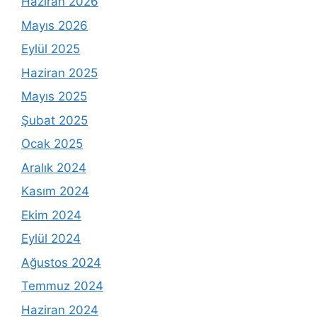
Haziran 2026
Mayıs 2026
Eylül 2025
Haziran 2025
Mayıs 2025
Şubat 2025
Ocak 2025
Aralık 2024
Kasım 2024
Ekim 2024
Eylül 2024
Ağustos 2024
Temmuz 2024
Haziran 2024