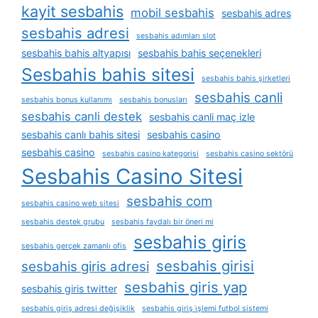
kayit sesbahis
mobil sesbahis
sesbahis adres
sesbahis adresi
sesbahis adımları slot
sesbahis bahis altyapısı
sesbahis bahis seçenekleri
Sesbahis bahis sitesi
sesbahis bahis şirketleri
sesbahis canli
sesbahis bonus kullanımı
sesbahis bonusları
sesbahis canli destek
sesbahis canli maç izle
sesbahis canlı bahis sitesi
sesbahis casino
sesbahis casino
sesbahis casino kategorisi
sesbahis casino sektörü
Sesbahis Casino Sitesi
sesbahis com
sesbahis casino web sitesi
sesbahis destek grubu
sesbahis faydalı bir öneri mi
sesbahis giris
sesbahis gerçek zamanlı ofis
sesbahis girisi
sesbahis giris adresi
sesbahis giris yap
sesbahis giris twitter
sesbahis giriş adresi değişiklik
sesbahis giriş i̇şlemi futbol sistemi