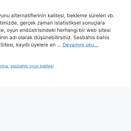
nu alternatiflerinin kalitesi, bekleme süreleri vb.
timizde, gerçek zaman istatistiksel sonuçlara
lece, oyun endüstrisindeki herhangi bir web sitesi
inin adı olarak düşünebilirsiniz. Sesbahis bahis
 Sitesi, kayıtlı üyelere en …
Devamını oku…
urma
,
sesbahis oyun kalitesi