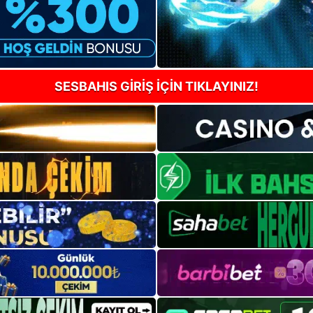
SESBAHIS GİRİŞ İÇİN TIKLAYINIZ!