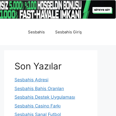
Sesbahis
Sesbahis Giriş
Son Yazılar
Sesbahis Adresi
Sesbahis Bahis Oranları
Sesbahis Destek Uygulaması
Sesbahis Casino Farkı
Sesbahis Sanal Futbol