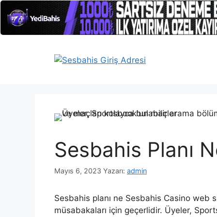
İçeriğe
atla
Sesbahis Planı N
Mayıs 6, 2023
Yazarı:
admin
Sesbahis planı ne Sesbahis Casino web si
müsabakaları için geçerlidir. Üyeler, Sp