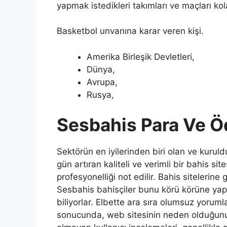
yapmak istedikleri takımları ve maçları kola
Basketbol unvanına karar veren kişi.
Amerika Birleşik Devletleri,
Dünya,
Avrupa,
Rusya,
Sesbahis Para Ve 
Sektörün en iyilerinden biri olan ve kurul
gün artıran kaliteli ve verimli bir bahis si
profesyonelliği not edilir. Bahis sitelerine
Sesbahis bahisçiler bunu körü körüne yap
biliyorlar. Elbette ara sıra olumsuz yorum
sonucunda, web sitesinin neden olduğunu 