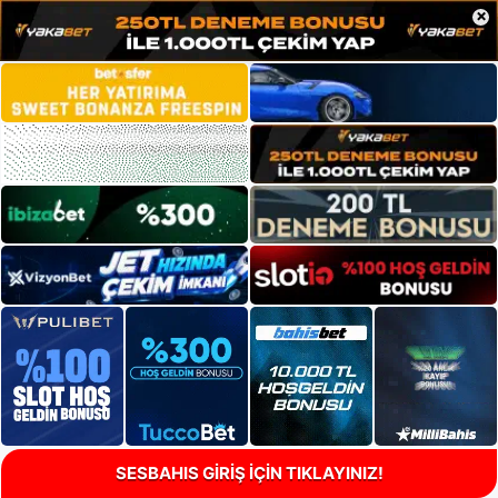
×
SESBAHIS GİRİŞ İÇİN TIKLAYINIZ!