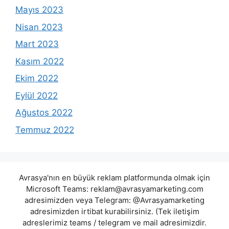
Mayıs 2023
Nisan 2023
Mart 2023
Kasım 2022
Ekim 2022
Eylül 2022
Ağustos 2022
Temmuz 2022
Avrasya'nın en büyük reklam platformunda olmak için
Microsoft Teams:
reklam@avrasyamarketing.com
adresimizden veya Telegram: @Avrasyamarketing
adresimizden irtibat kurabilirsiniz. (Tek iletişim
adreslerimiz teams / telegram ve mail adresimizdir.