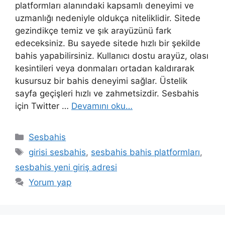
platformları alanındaki kapsamlı deneyimi ve
uzmanlığı nedeniyle oldukça niteliklidir. Sitede
gezindikçe temiz ve şık arayüzünü fark
edeceksiniz. Bu sayede sitede hızlı bir şekilde
bahis yapabilirsiniz. Kullanıcı dostu arayüz, olası
kesintileri veya donmaları ortadan kaldırarak
kusursuz bir bahis deneyimi sağlar. Üstelik
sayfa geçişleri hızlı ve zahmetsizdir. Sesbahis
için Twitter …
Devamını oku…
Kategoriler
Sesbahis
Etiketler
girisi sesbahis
,
sesbahis bahis platformları
,
sesbahis yeni giriş adresi
Yorum yap