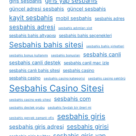
giris yap sesbahis
giris sesbahis
güncel adresi sesbahis
güncel sesbahis
kayit sesbahis
mobil sesbahis
sesbahis adres
sesbahis adresi
sesbahis adımları slot
sesbahis bahis altyapısı
sesbahis bahis seçenekleri
Sesbahis bahis sitesi
sesbahis bahis şirketleri
sesbahis canli
sesbahis bonus kullanımı
sesbahis bonusları
sesbahis canli destek
sesbahis canli maç izle
sesbahis canlı bahis sitesi
sesbahis casino
sesbahis casino
sesbahis casino kategorisi
sesbahis casino sektörü
Sesbahis Casino Sitesi
sesbahis com
sesbahis casino web sitesi
sesbahis destek grubu
sesbahis faydalı bir öneri mi
sesbahis giris
sesbahis gerçek zamanlı ofis
sesbahis girisi
sesbahis giris adresi
sesbahis giris yap