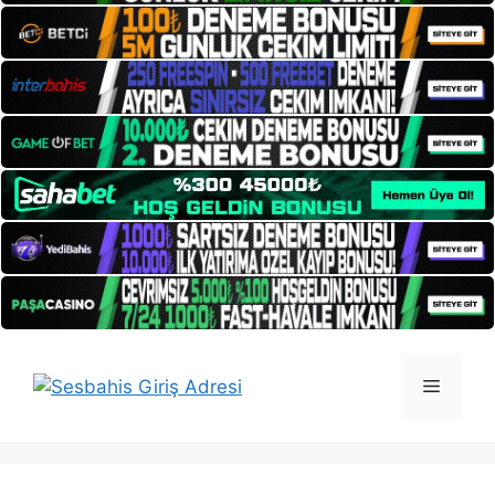
İçeriğe
atla
Menü