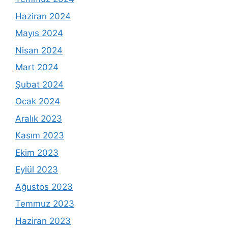
Haziran 2024
Mayıs 2024
Nisan 2024
Mart 2024
Şubat 2024
Ocak 2024
Aralık 2023
Kasım 2023
Ekim 2023
Eylül 2023
Ağustos 2023
Temmuz 2023
Haziran 2023