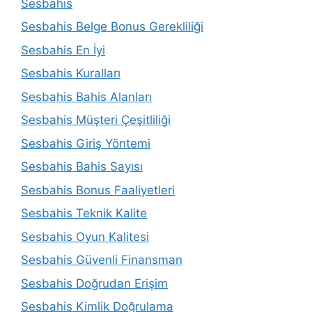
Sesbahis
Sesbahis Belge Bonus Gerekliliği
Sesbahis En İyi
Sesbahis Kuralları
Sesbahis Bahis Alanları
Sesbahis Müşteri Çeşitliliği
Sesbahis Giriş Yöntemi
Sesbahis Bahis Sayısı
Sesbahis Bonus Faaliyetleri
Sesbahis Teknik Kalite
Sesbahis Oyun Kalitesi
Sesbahis Güvenli Finansman
Sesbahis Doğrudan Erişim
Sesbahis Kimlik Doğrulama