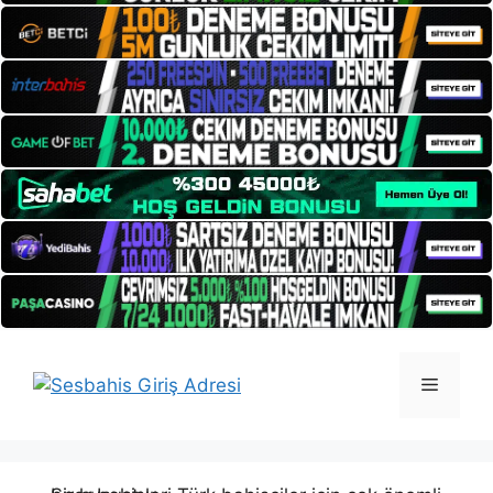
İçeriğe
atla
Menü