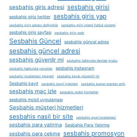
sesbahis girisi
sesbahis giris adresi
sesbahis giris yap
sesbahis giris twitter
sesbahis giriş adresi değişiklik
sesbahis giriş i̇şlemi futbol sistemi
sesbahis giriş sayfası
sesbahis giriş web
Sesbahis Güncel
sesbahis güncel adres
sesbahis güncel adresi
sesbahis güvenlir mi
sesbahis hakkında destek grubu
sesbahis instagram
sesbahis hakkında yorumlar
sesbahis i̇ncelemesi şikayeti
sesbahis kaydı güvenilir mi
Sesbahis kayıt
sesbahis kayıt i̇şlemleri
sesbahis kupon oranları arttı
sesbahis maç izle
sesbahis mobil hizmetler
sesbahis mobil uygulaması
Sesbahis müşteri hizmetleri
sesbahis nasil bir site
sesbahis oyun i̇ncelemesi
sesbahis para yatirma
Sesbahis Para Yatırma
sesbahis promosyon
sesbahis para çekme