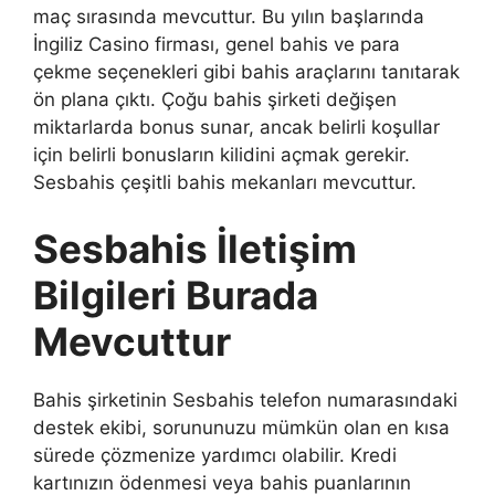
maç sırasında mevcuttur. Bu yılın başlarında
İngiliz Casino firması, genel bahis ve para
çekme seçenekleri gibi bahis araçlarını tanıtarak
ön plana çıktı. Çoğu bahis şirketi değişen
miktarlarda bonus sunar, ancak belirli koşullar
için belirli bonusların kilidini açmak gerekir.
Sesbahis çeşitli bahis mekanları mevcuttur.
Sesbahis İletişim
Bilgileri Burada
Mevcuttur
Bahis şirketinin Sesbahis telefon numarasındaki
destek ekibi, sorununuzu mümkün olan en kısa
sürede çözmenize yardımcı olabilir. Kredi
kartınızın ödenmesi veya bahis puanlarının