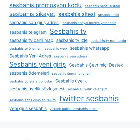
sesbahis promosyon kodu
sesbahis sanal sistem
sesbahis sikayet
sesbahis sitesi
sesbahis slot
sesbahis son giriş adresi
sesbahis sosyal medya yararlanın
Sesbahis tv
sesbahis telegram
sesbahis tv canli maç
sesbahis tv izle
sesbahis tv nasıl açılır
sesbahis whatsapp
sesbahis tv önerileri
sesbahis web
Sesbahis Yeni Adres
sesbahis yeni adresi
Sesbahis yeni giriş
Sesbahis Çevrimiçi Destek
sesbahis ödemeleri
sesbahis önemli bilgileri
Sesbahis üyelik
sesbahis ücretsiz bonuslar
sesbahis üyelik sözleşmesi
sesbahis üyelik ve erişim
twitter sesbahis
sesbahis şans oyunları takımı
yeni giris sesbahis
yüksek bahisli sesbahis sitesi