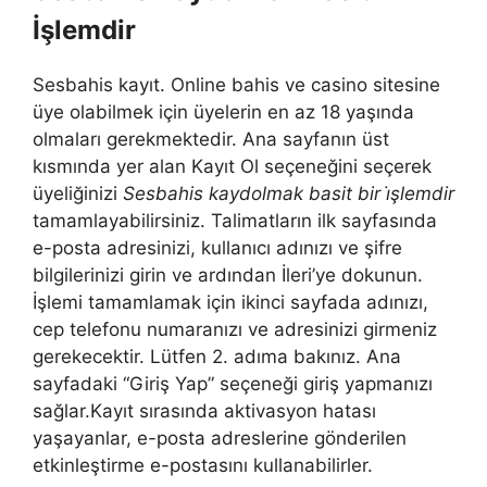
İşlemdir
Sesbahis kayıt. Online bahis ve casino sitesine
üye olabilmek için üyelerin en az 18 yaşında
olmaları gerekmektedir. Ana sayfanın üst
kısmında yer alan Kayıt Ol seçeneğini seçerek
üyeliğinizi
Sesbahis kaydolmak basit bir i̇şlemdir
tamamlayabilirsiniz. Talimatların ilk sayfasında
e-posta adresinizi, kullanıcı adınızı ve şifre
bilgilerinizi girin ve ardından İleri’ye dokunun.
İşlemi tamamlamak için ikinci sayfada adınızı,
cep telefonu numaranızı ve adresinizi girmeniz
gerekecektir. Lütfen 2. adıma bakınız. Ana
sayfadaki “Giriş Yap” seçeneği giriş yapmanızı
sağlar.Kayıt sırasında aktivasyon hatası
yaşayanlar, e-posta adreslerine gönderilen
etkinleştirme e-postasını kullanabilirler.