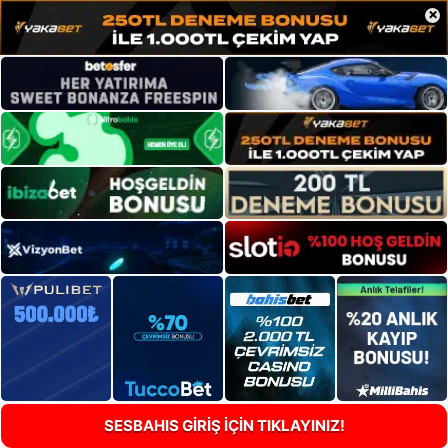
×
SESBAHIS GİRİŞ İÇİN TIKLAYINIZ!